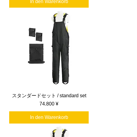
In den Warenkorb
スタンダードセット / standard set
Preis
74.800 ¥
In den Warenkorb