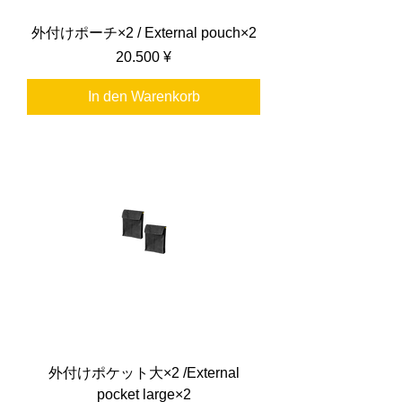
外付けポーチ×2 / External pouch×2
Preis
20.500 ¥
In den Warenkorb
外付けポケット大×2 /External
pocket large×2