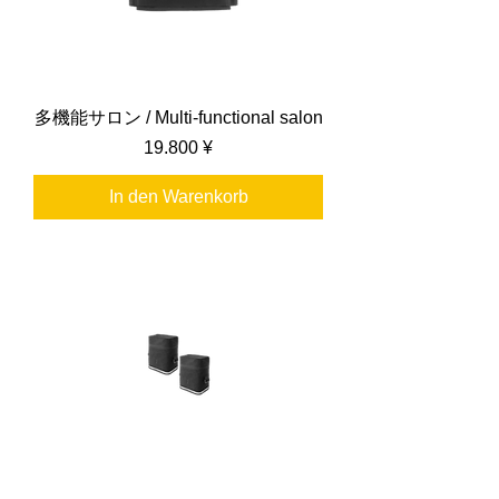
多機能サロン / Multi-functional salon
Preis
19.800 ¥
In den Warenkorb