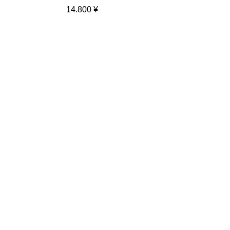
Preis
14.800 ¥
In den Warenkorb
外付けポケット小×2 /External
pocket small×2
Preis
11.800 ¥