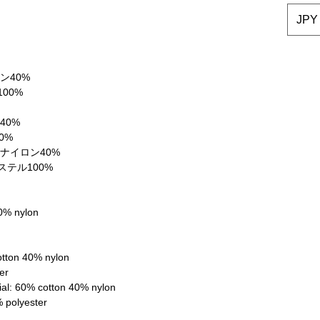
JPY 
ン40%
00%
40%
0%
 ナイロン40%
ステル100%
40% nylon
otton 40% nylon
er
rial: 60% cotton 40% nylon
% polyester