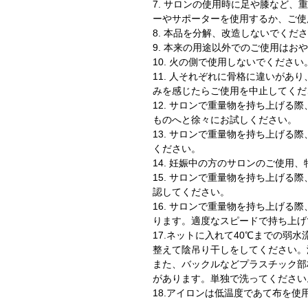
7. サロンの使用時に足や膝など
ーやサポーターを使用するか、ご使
8. 本品を分解、改造しないでくだ
9. 本来の用途以外でのご使用はお
10. 火の側で使用しないでください
11. 人それぞれに骨格に違いがあ
みを感じたらご使用を中止してくだ
12. サロンで重量物を持ち上げる
ものへと徐々にお試しください。
13. サロンで重量物を持ち上げる
ください。
14. 妊娠中の方のサロンのご使用
15. サロンで重量物を持ち上げる
認してください。
16. サロンで重量物を持ち上げる
ります。適度なスピードで持ち上げ
17.ネットに入れて40℃までの弱
整えて陰吊り干しをしてください。
また、バックルなどプラスチック部
があります。単独で洗ってください
18.アイロンは低温度であて布を使