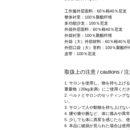
工作服外层面料：60％棉40％尼龙
整体衬里：100％聚酯纤维
多功能沙龙：100％尼龙
外袋外层面料：60％棉40％尼龙
外袋衬里：100％聚酯纤维
外袋（大）外部材料：60％棉40％
外部口袋（大）里料：100％聚酯纤
皮带：100％尼龙
取扱上の注意 / cautions /
1. サロンを使用し、物を持ち上
重量物（20kg未満）にご使用くだ
2. ベルトとサロンのセッティン
い。
3. サロンで人や動物を持ち上げな
4. 腰や膝や腕など、体に痛みや
5. 少しでも体に異変を感じたら、
6. 本品に破損が見られた場合は使