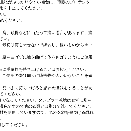
、重量物がぶつかりやすい場合は、市販のプロテクタ
用を中止してください。
さい。
やめください。
。
り、肩、鎖骨などに当たって痛い場合があります。痛
さい。
際、最初は何も乗せないで練習し、軽いものから重い
際、腰を曲げずに膝を曲げて体を伸ばすようにご使用
、特に重量物を持ち上げることはお控えください。
際、ご使用の際は周りに障害物や人がいないことを確
際、勢いよく持ち上げると思わぬ怪我をすることがあ
てください。
水流で洗ってください。タンブラー乾燥はせずに形を
濃色ですので他の衣類とは別けて洗ってください。
材を使用していますので、他の衣類を傷つける恐れ
。
用してください。