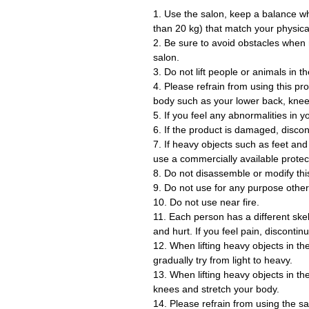
1. Use the salon, keep a balance whe
than 20 kg) that match your physica
2. Be sure to avoid obstacles when 
salon.
3. Do not lift people or animals in t
4. Please refrain from using this pr
body such as your lower back, knee
5. If you feel any abnormalities in 
6. If the product is damaged, disco
7. If heavy objects such as feet and
use a commercially available protect
8. Do not disassemble or modify thi
9. Do not use for any purpose other
10. Do not use near fire.
11. Each person has a different ske
and hurt. If you feel pain, discontin
12. When lifting heavy objects in the
gradually try from light to heavy.
13. When lifting heavy objects in th
knees and stretch your body.
14. Please refrain from using the sal