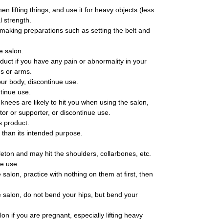
n lifting things, and use it for heavy objects (less
l strength.
making preparations such as setting the belt and
he salon.
oduct if you have any pain or abnormality in your
s or arms.
your body, discontinue use.
ntinue use.
 knees are likely to hit you when using the salon,
or or supporter, or discontinue use.
s product.
 than its intended purpose.
leton and may hit the shoulders, collarbones, etc.
ue use.
 salon, practice with nothing on them at first, then
e salon, do not bend your hips, but bend your
on if you are pregnant, especially lifting heavy