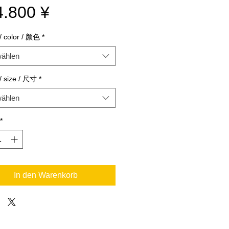
Preis
4.800 ¥
color / 颜色
*
ählen
 size / 尺寸
*
ählen
*
In den Warenkorb