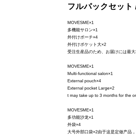
フルパックセット / ful
MOVESME×1
多機能サロン×1
外付けポーチ×4
外付けポケット大×2
受注生産品のため、お届けには最大
MOVESME×1
Multi-functional salon×1
External pouch×4
External pocket Large×2
t may take up to 3 months for the or
MOVESME×1
多功能沙龙×1
外袋×4
大号外部口袋×2由于这是定做产品